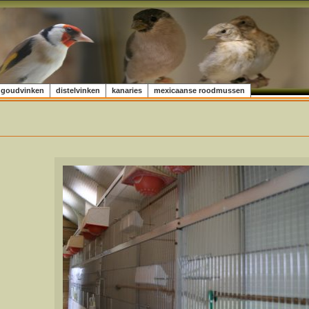
goudvinken
distelvinken
kanaries
mexicaanse roodmussen